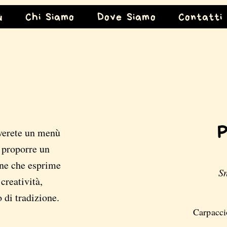
ù
Chi Siamo
Dove Siamo
Contatti
overete un menù
i proporre un
one che esprime
S
:
creatività,
 di tradizione.
Carpaccio