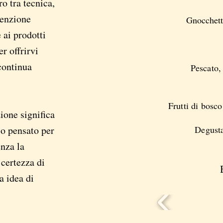
ro tra tecnica,
tenzione
Gnocchett
e ai prodotti
er offrirvi
continua
Pescato, 
Frutti di bosc
ione significa
io pensato per
Degusta
enza la
 certezza di
a idea di