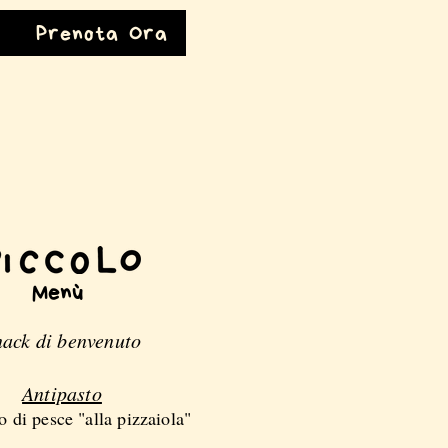
Prenota Ora
Menù
nack di benvenuto
Antipasto
 di pesce "alla pizzaiola"